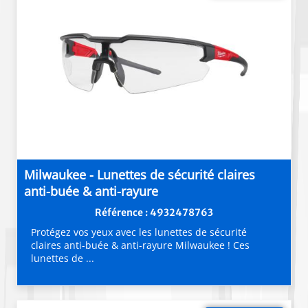
Milwaukee - Lunettes de sécurité claires
anti-buée & anti-rayure
Référence : 4932478763
Protégez vos yeux avec les lunettes de sécurité
claires anti-buée & anti-rayure Milwaukee ! Ces
lunettes de ...