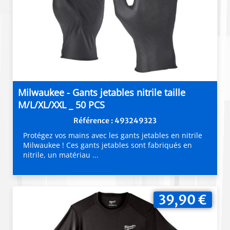
Milwaukee - Gants jetables nitrile taille
M/L/XL/XXL _ 50 PCS
Référence : 493249323
Protégez vos mains avec les gants jetables en nitrile
Milwaukee ! Ces gants jetables sont fabriqués en
nitrile, un matériau ...
39,90 €