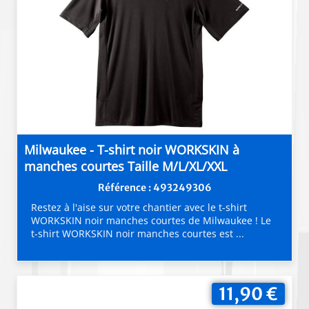
Milwaukee - T-shirt noir WORKSKIN à
manches courtes Taille M/L/XL/XXL
Référence : 493249306
Restez à l'aise sur votre chantier avec le t-shirt
WORKSKIN noir manches courtes de Milwaukee ! Le
t-shirt WORKSKIN noir manches courtes est ...
11,90 €