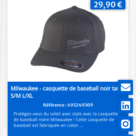
29,90 €
Milwaukee - casquette de baseball noir taille
S/M L/XL
Référence : 493249309
Protégez-vous du soleil avec style avec la casquette
de baseball noire Milwaukee ! Cette casquette de
baseball est fabriquée en coton ...