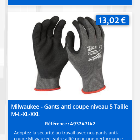
13,02 €
Milwaukee - Gants anti coupe niveau 5 Taille
M-L-XL-XXL
Référence : 493247142
Adoptez la sécurité au travail avec nos gants anti-
coupe Milwaukee, votre allié pour une performance