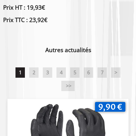
Prix HT : 19,93€
Prix TTC : 23,92€
Autres actualités
1
2
3
4
5
6
7
>
>>
9,90 €