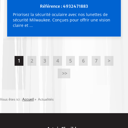
Référence : 4932471883
Priorisez la sécurité oculaire avec nos lunettes de
sécurité Milwaukee. Conçues pour offrir une vision
claire et ...
1
2
3
4
5
6
7
>
>>
Vous êtes ici :
Accueil
»
Actualités