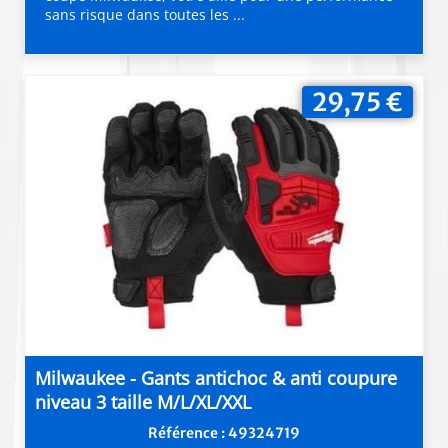
sans risque dans toutes les ...
29,75 €
Milwaukee - Gants antichoc & anti coupure
niveau 3 taille M/L/XL/XXL
Référence : 49324719