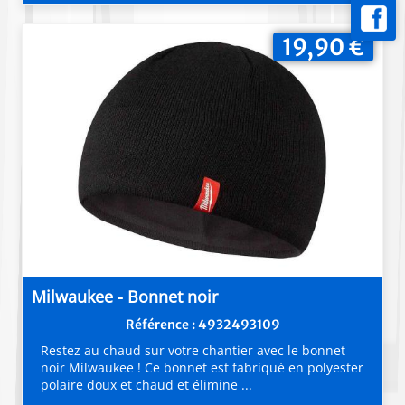
19,90 €
Milwaukee - Bonnet noir
Référence : 4932493109
Restez au chaud sur votre chantier avec le bonnet
noir Milwaukee ! Ce bonnet est fabriqué en polyester
polaire doux et chaud et élimine ...