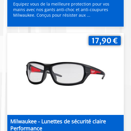
Equipez vous de la meilleure protection pour vos
mains avec nos gants anti-choc et anti-coupures
Milwaukee. Conçus pour résister aux ...
17,90 €
Milwaukee - Lunettes de sécurité claire
Performance