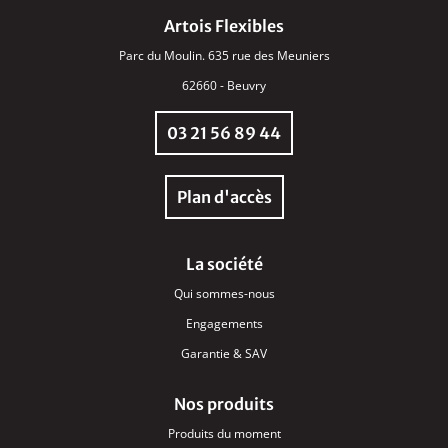
Artois Flexibles
Parc du Moulin. 635 rue des Meuniers
62660 - Beuvry
03 21 56 89 44
Plan d'accès
La société
Qui sommes-nous
Engagements
Garantie & SAV
Nos produits
Produits du moment